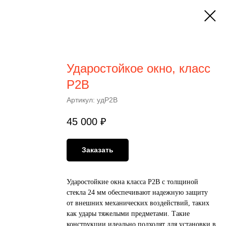
Ударостойкое окно, класс
Р2В
Артикул:
удР2В
45 000
₽
Заказать
Ударостойкие окна класса Р2В с толщиной
стекла 24 мм обеспечивают надежную защиту
от внешних механических воздействий, таких
как удары тяжелыми предметами. Такие
конструкции идеально подходят для установки в