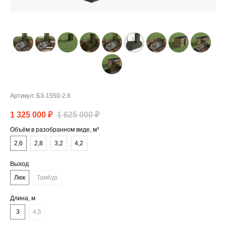
Артикул:
Б3-1550-2.6
1 325 000
₽
1 625 000
₽
Объём в разобранном виде, м³
2,6
2,8
3,2
4,2
Выход
Люк
Тамбур
Длина, м
3
4,5